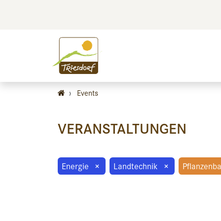
BILDEN
BES
›
Events
VERANSTALTUNGEN
Energie
×
Landtechnik
×
Pflanzenb