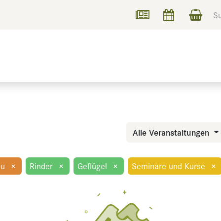
UCHEN
INFORMIEREN
Alle Veranstaltungen
au
×
Rinder
×
Geflügel
×
Seminare und Kurse
×