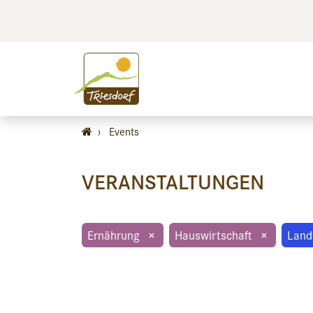
BILDEN
BES
›
Events
VERANSTALTUNGEN
Ernährung
×
Hauswirtschaft
×
Land