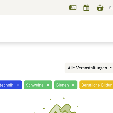
UCHEN
INFORMIEREN
Alle Veranstaltungen
technik
×
Schweine
×
Bienen
×
Berufliche Bildun