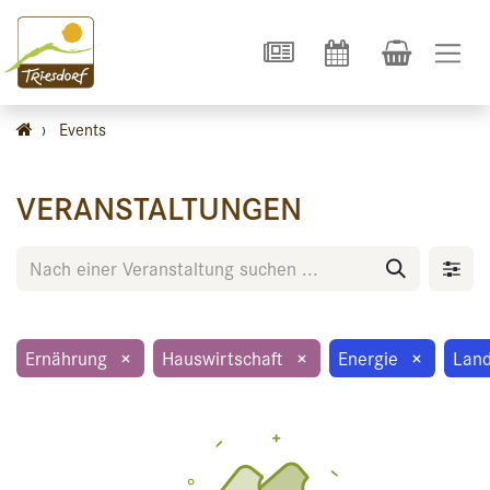
›
Events
VERANSTALTUNGEN
Ernährung
×
Hauswirtschaft
×
Energie
×
Land