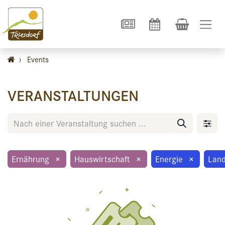
›
Events
VERANSTALTUNGEN
Ernährung
×
Hauswirtschaft
×
Energie
×
Land