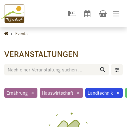
›
Events
VERANSTALTUNGEN
Ernährung
×
Hauswirtschaft
×
Landtechnik
×