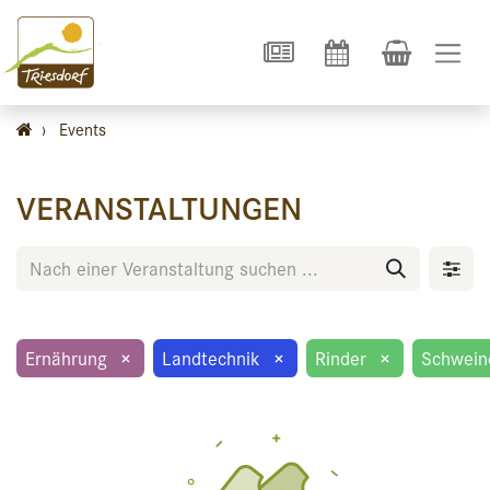
›
Events
VERANSTALTUNGEN
Ernährung
×
Landtechnik
×
Rinder
×
Schwein