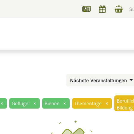
UCHEN
INFORMIEREN
Nächste Veranstaltungen
Berufli
×
Geflügel
×
Bienen
×
Thementage
×
Bildung