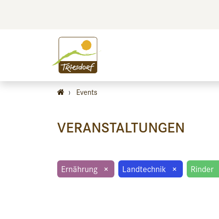
BILDEN
BES
›
Events
VERANSTALTUNGEN
Ernährung
×
Landtechnik
×
Rinder