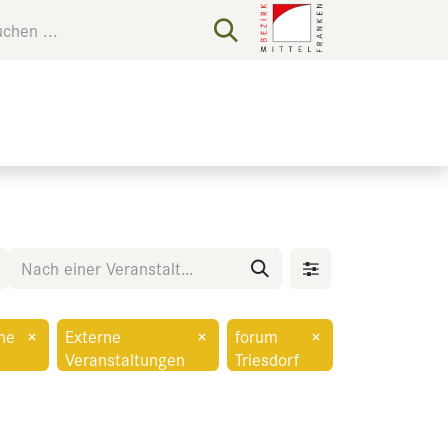
che
×
Externe
×
forum
×
Veranstaltungen
Triesdorf