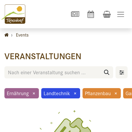
›
Events
VERANSTALTUNGEN
Ernährung
×
Landtechnik
×
Pflanzenbau
×
Ga