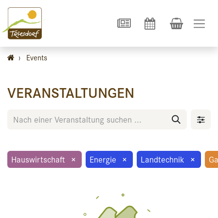
›
Events
VERANSTALTUNGEN
Hauswirtschaft
×
Energie
×
Landtechnik
×
Ga