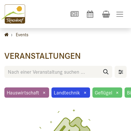
›
Events
VERANSTALTUNGEN
Hauswirtschaft
×
Landtechnik
×
Geflügel
×
B