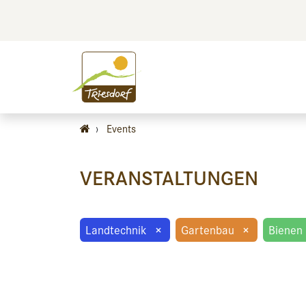
BILDEN
BES
›
Events
VERANSTALTUNGEN
Landtechnik
×
Gartenbau
×
Bienen