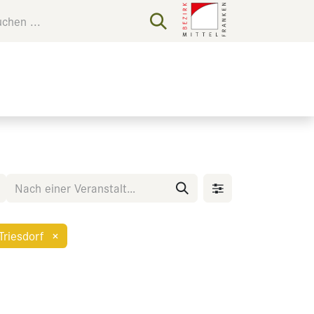
Triesdorf
×