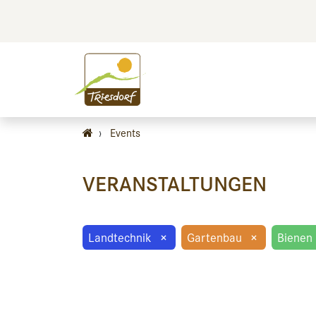
BILDEN
BES
›
Events
VERANSTALTUNGEN
Landtechnik
×
Gartenbau
×
Bienen