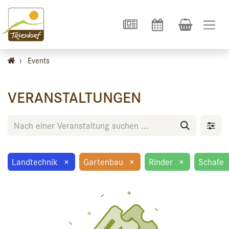
›
Events
VERANSTALTUNGEN
Landtechnik
×
Gartenbau
×
Rinder
×
Schafe