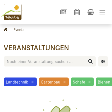
›
Events
VERANSTALTUNGEN
Landtechnik
×
Gartenbau
×
Schafe
×
Bienen