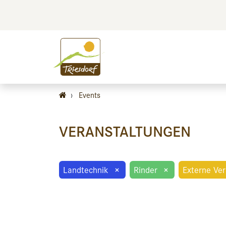
BILDEN
BES
›
Events
VERANSTALTUNGEN
Landtechnik
×
Rinder
×
Externe Ve