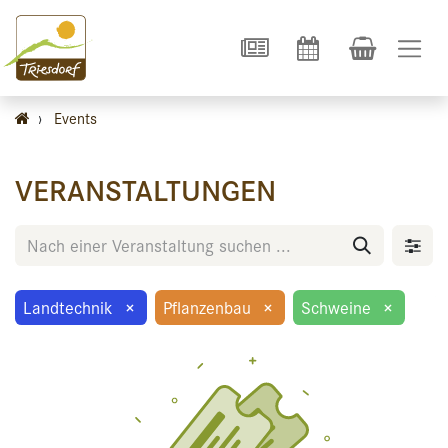
›
Events
VERANSTALTUNGEN
Landtechnik
×
Pflanzenbau
×
Schweine
×