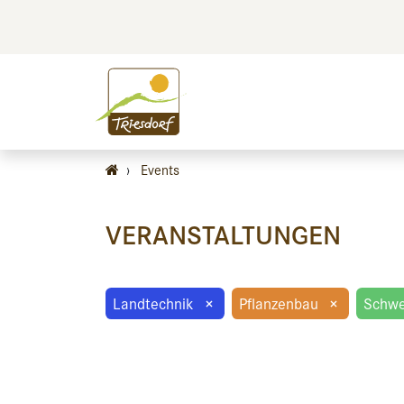
BILDEN
BES
›
Events
VERANSTALTUNGEN
Landtechnik
×
Pflanzenbau
×
Schwe