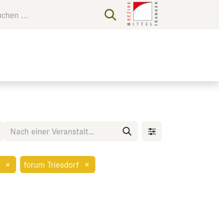
×
forum Triesdorf
×