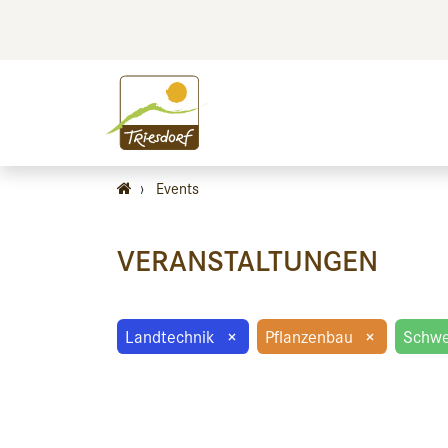
BILDEN
BES
›
Events
VERANSTALTUNGEN
Landtechnik
×
Pflanzenbau
×
Schwe