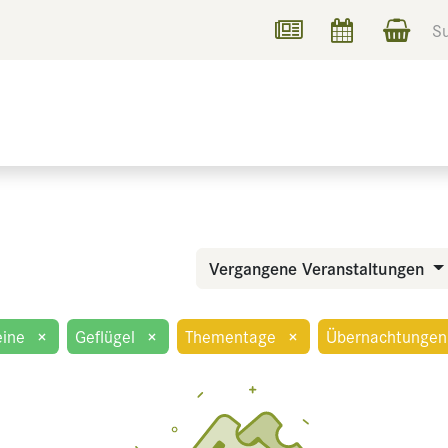
UCHEN
INFORMIEREN
Vergangene Veranstaltungen
ine
×
Geflügel
×
Thementage
×
Übernachtungen