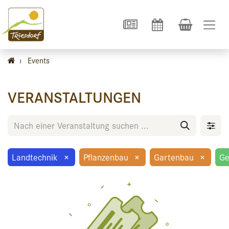
›
Events
VERANSTALTUNGEN
Landtechnik
×
Pflanzenbau
×
Gartenbau
×
Ge