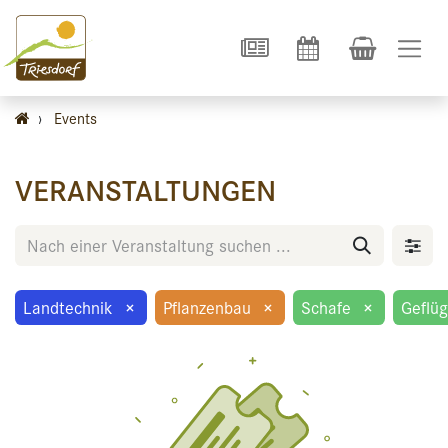
›
Events
VERANSTALTUNGEN
Landtechnik
×
Pflanzenbau
×
Schafe
×
Geflüg