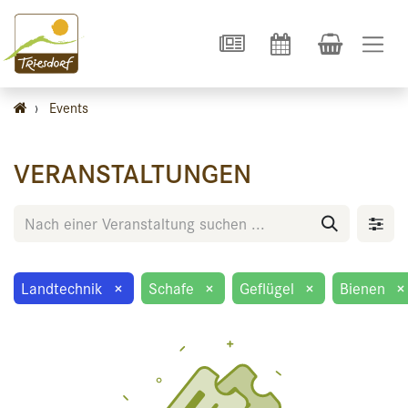
›
Events
VERANSTALTUNGEN
Landtechnik
×
Schafe
×
Geflügel
×
Bienen
×