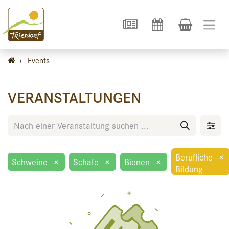
›
Events
VERANSTALTUNGEN
Berufliche
×
Schweine
×
Schafe
×
Bienen
×
Bildung