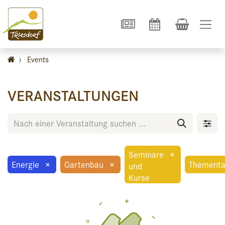
›
Events
VERANSTALTUNGEN
Seminare
×
Energie
×
Gartenbau
×
Thement
und
Kurse