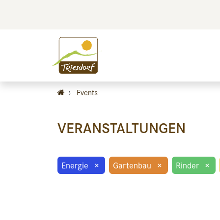
BILDEN
BES
›
Events
VERANSTALTUNGEN
Energie
×
Gartenbau
×
Rinder
×