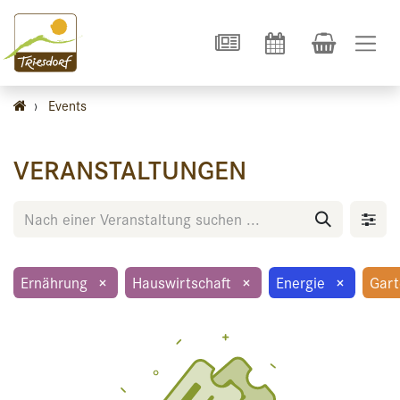
›
Events
VERANSTALTUNGEN
Ernährung
×
Hauswirtschaft
×
Energie
×
Gar