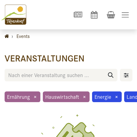
›
Events
VERANSTALTUNGEN
Ernährung
×
Hauswirtschaft
×
Energie
×
Land