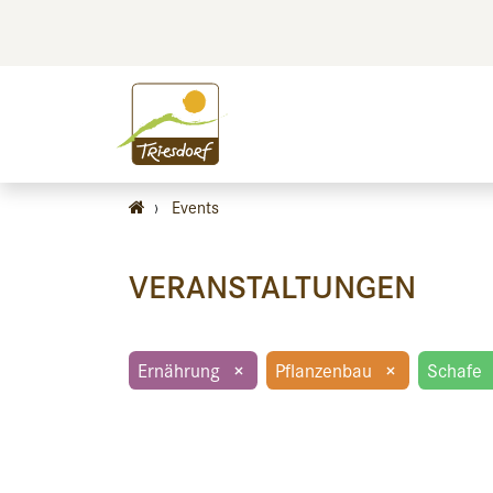
BILDEN
BES
›
Events
VERANSTALTUNGEN
Ernährung
×
Pflanzenbau
×
Schafe