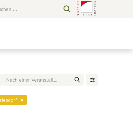
riesdorf
×