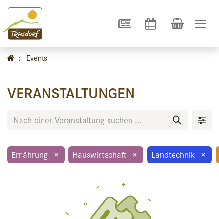
›
Events
VERANSTALTUNGEN
Ernährung
×
Hauswirtschaft
×
Landtechnik
×