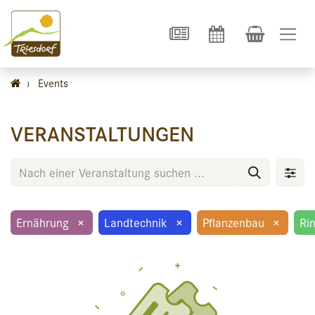
›
Events
VERANSTALTUNGEN
Ernährung
×
Landtechnik
×
Pflanzenbau
×
Ri