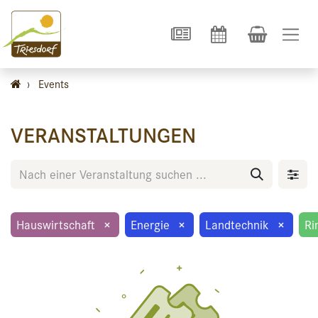
›
Events
VERANSTALTUNGEN
Hauswirtschaft
×
Energie
×
Landtechnik
×
Ri