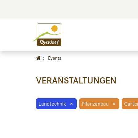
BILDEN
BES
›
Events
VERANSTALTUNGEN
Landtechnik
×
Pflanzenbau
×
Garte