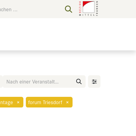
ntage
×
forum Triesdorf
×