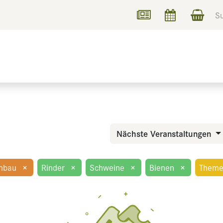
UCHEN
INFORMIEREN
Nächste Veranstaltungen
nbau
×
Rinder
×
Schweine
×
Bienen
×
Theme