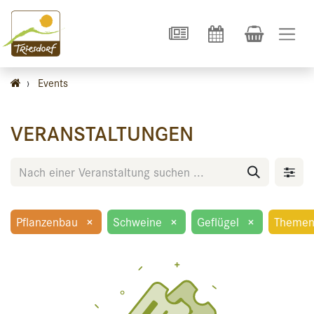
›
Events
VERANSTALTUNGEN
Pflanzenbau
×
Schweine
×
Geflügel
×
Themen