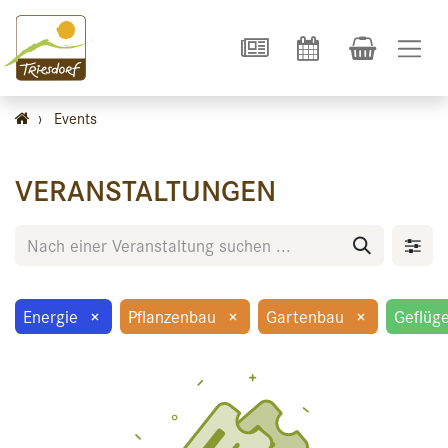
›
Events
VERANSTALTUNGEN
Energie
×
Pflanzenbau
×
Gartenbau
×
Geflüge