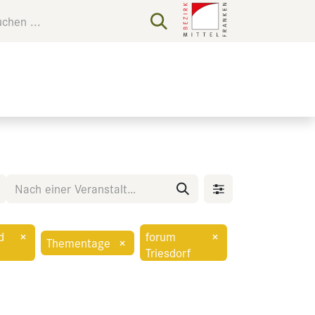
d
×
forum
×
Thementage
×
Triesdorf