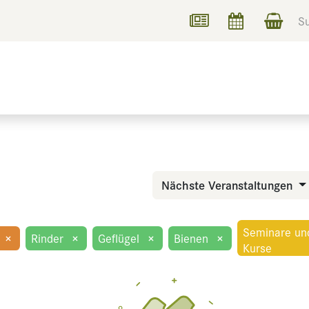
UCHEN
INFORMIEREN
Nächste Veranstaltungen
Seminare un
×
Rinder
×
Geflügel
×
Bienen
×
Kurse