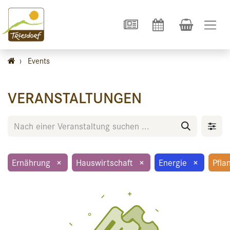
›
Events
VERANSTALTUNGEN
Ernährung
×
Hauswirtschaft
×
Energie
×
Pfla