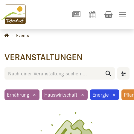
›
Events
VERANSTALTUNGEN
Ernährung
×
Hauswirtschaft
×
Energie
×
Pfla