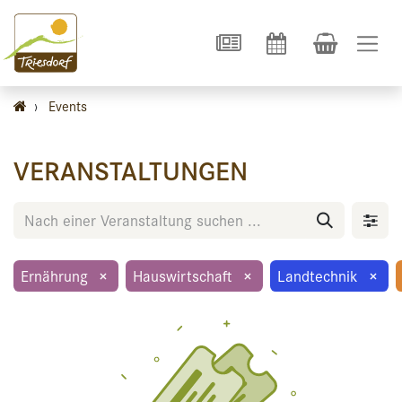
›
Events
VERANSTALTUNGEN
Ernährung
×
Hauswirtschaft
×
Landtechnik
×