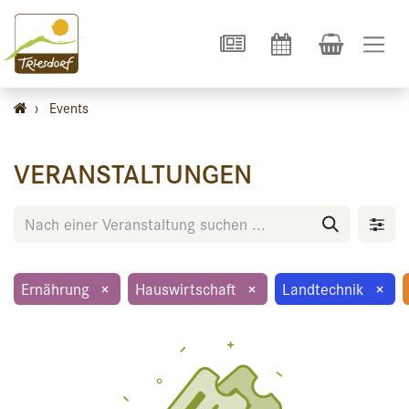
›
Events
VERANSTALTUNGEN
Ernährung
×
Hauswirtschaft
×
Landtechnik
×