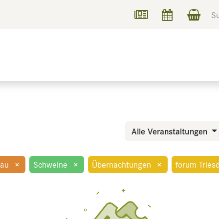
UCHEN
INFORMIEREN
Alle Veranstaltungen
bau
×
Schweine
×
Übernachtungen
×
forum Tries