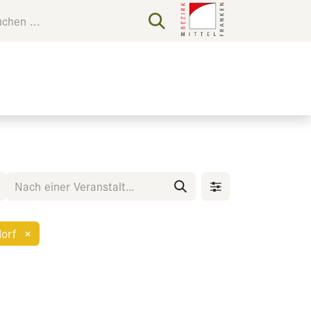
dorf
×