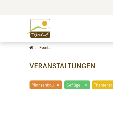
BILDEN
BES
›
Events
VERANSTALTUNGEN
Pflanzenbau
×
Geflügel
×
Thementa