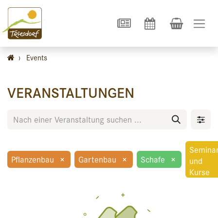
›
Events
VERANSTALTUNGEN
Semina
Pflanzenbau
×
Gartenbau
×
Schafe
×
und
Kurse