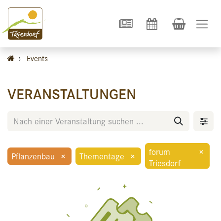
›
Events
VERANSTALTUNGEN
forum
×
Pflanzenbau
×
Thementage
×
Triesdorf