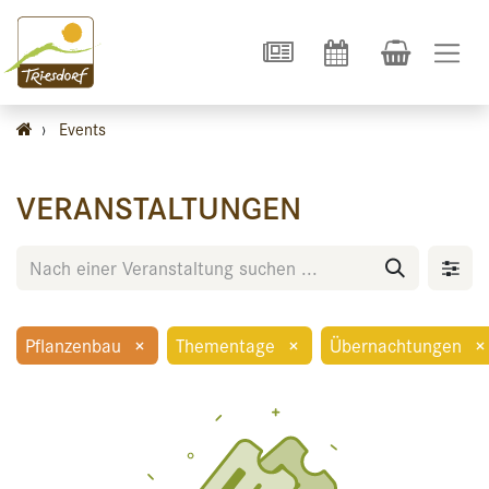
›
Events
VERANSTALTUNGEN
Pflanzenbau
×
Thementage
×
Übernachtungen
×