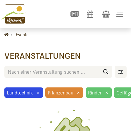
›
Events
VERANSTALTUNGEN
Landtechnik
×
Pflanzenbau
×
Rinder
×
Geflüg