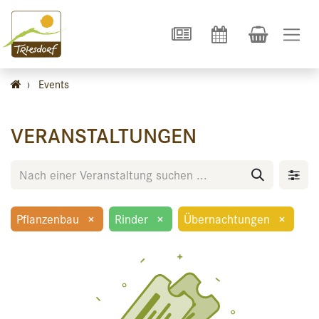
›
Events
VERANSTALTUNGEN
Pflanzenbau
×
Rinder
×
Übernachtungen
×