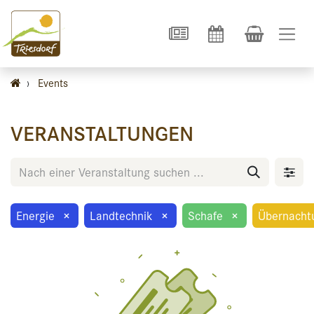
›
Events
VERANSTALTUNGEN
Energie
×
Landtechnik
×
Schafe
×
Übernacht