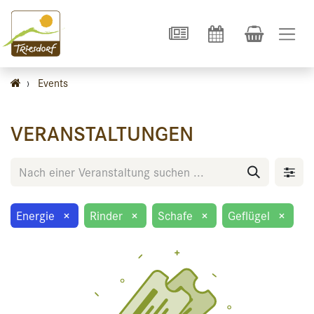
›
Events
VERANSTALTUNGEN
Energie
×
Rinder
×
Schafe
×
Geflügel
×