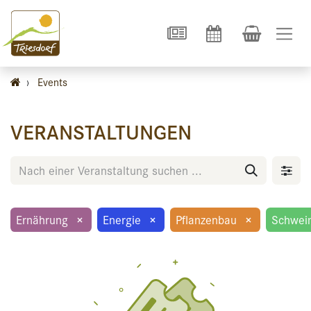
›
Events
VERANSTALTUNGEN
Ernährung
×
Energie
×
Pflanzenbau
×
Schwei