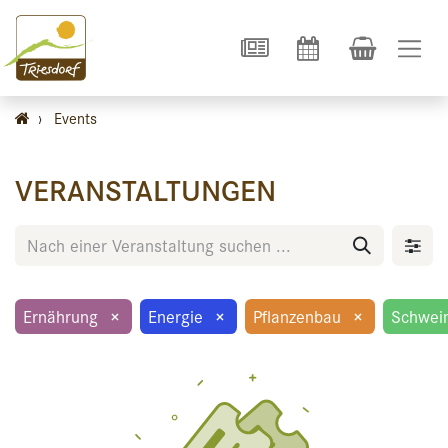
›
Events
VERANSTALTUNGEN
Ernährung
×
Energie
×
Pflanzenbau
×
Schwei