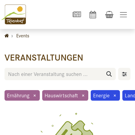
›
Events
VERANSTALTUNGEN
Ernährung
×
Hauswirtschaft
×
Energie
×
Land